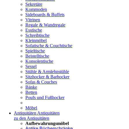
Sekretäre
Kommoden
Sideboards & Buffets
Vitrinen
Regale & Wandregale
Esstische
Schreibtische
Kleinmöbel
Sofatische & Couchtische
Spieltische
Beistelltische
Konsolentische
Sessel
Stühle & Armlehnstühle
Sitzhocker & Barhocker
Sofas & Couches
Bänke
Betten
Poufs und Fußhocker
Möbel
Antiquitäten
Antiquitäten
zu den Antiquitäten
Aufbewahrungsmöbel
Antike Bücherschränke