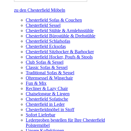
zu den Chesterfield Möbeln
Chesterfield Sofas & Couchen
Chesterfield Sessel
Chesterfield Stühle & Armlehnstühle
Chesterfield Bürostühle & Drehstühle
Chesterfield Schlafsofas
Chesterfield Ecksofas
Chesterfield Sitzhocker & Barhocker
Chesterfield Hocker, Poufs & Stools
Club Sofas & Sessel
Classic Sofas & Sessel
Traditional Sofas & Sessel
Ohrensessel & Wingchair
Fun & Mix
Recliner & Lazy Chair
Chaiselongue & Liegen
Chesterfield Sofatische
Chesterfield in Leder
Chesterfieldmöbel in Stoff
Sofort Lieferbar
Lederproben bestellen für Ihre Chesterfield
Polstermöbel
Unsere Kollektionen