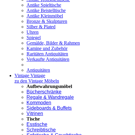
Antike Spieltische
Antike Beistelltische
Antike Kleinmöbel
Bronze & Skulpturen
Silber & Plated
Uhren
Spiegel
Gemälde, Bilder & Rahmen
Kamine und Zubehör
Raritäten Antiquitäten
Verkaufte Antiquitäten
Antiquitäten
Vintage
Vintage
zu den Vintage Möbeln
Aufbewahrungsmöbel
Bücherschränke
Regale & Wandregale
Kommoden
Sideboards & Buffets
Vitrinen
Tische
Esstische
Schreibtische