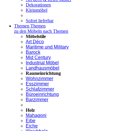
Dekorationen
Kleinmöbel
Sofort lieferbar
Themen
Themen
zu den Möbeln nach Themen
Möbelstile
Art Déco
Maritime und Military
Barock
Mid Century
Industrial Möbel
Landhausmöbel
Raumeinrichtung
Wohnzimmer
Esszimmer
Schlafzimmer
Büroeinrichtung
Barzimmer
Holz
Mahagoni
Eibe
Eiche