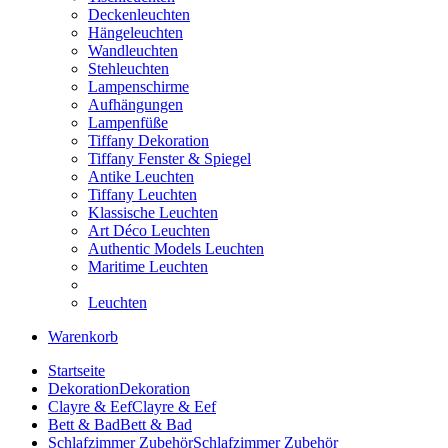
Deckenleuchten
Hängeleuchten
Wandleuchten
Stehleuchten
Lampenschirme
Aufhängungen
Lampenfüße
Tiffany Dekoration
Tiffany Fenster & Spiegel
Antike Leuchten
Tiffany Leuchten
Klassische Leuchten
Art Déco Leuchten
Authentic Models Leuchten
Maritime Leuchten
Leuchten
Warenkorb
Startseite
Dekoration
Dekoration
Clayre & Eef
Clayre & Eef
Bett & Bad
Bett & Bad
Schlafzimmer Zubehör
Schlafzimmer Zubehör