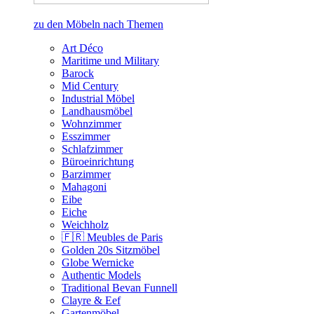
zu den Möbeln nach Themen
Art Déco
Maritime und Military
Barock
Mid Century
Industrial Möbel
Landhausmöbel
Wohnzimmer
Esszimmer
Schlafzimmer
Büroeinrichtung
Barzimmer
Mahagoni
Eibe
Eiche
Weichholz
🇫🇷 Meubles de Paris
Golden 20s Sitzmöbel
Globe Wernicke
Authentic Models
Traditional Bevan Funnell
Clayre & Eef
Gartenmöbel