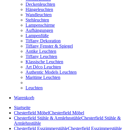
Deckenleuchten
Hängeleuchten
Wandleuchten
Stehleuchten
Lampenschirme
Aufhängungen
Lampenfüße
Tiffany Dekoration
Tiffany Fenster & Spiegel
Antike Leuchten
Tiffany Leuchten
Klassische Leuchten
Art Déco Leuchten
Authentic Models Leuchten
Maritime Leuchten
Leuchten
Warenkorb
Startseite
Chesterfield Möbel
Chesterfield Möbel
Chesterfield Stühle & Armlehnstühle
Chesterfield Stühle &
Armlehnstühle
Chesterfield Esszimmerstühle
Chesterfield Esszimmerstühle