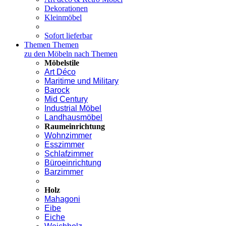
Dekorationen
Kleinmöbel
Sofort lieferbar
Themen
Themen
zu den Möbeln nach Themen
Möbelstile
Art Déco
Maritime und Military
Barock
Mid Century
Industrial Möbel
Landhausmöbel
Raumeinrichtung
Wohnzimmer
Esszimmer
Schlafzimmer
Büroeinrichtung
Barzimmer
Holz
Mahagoni
Eibe
Eiche