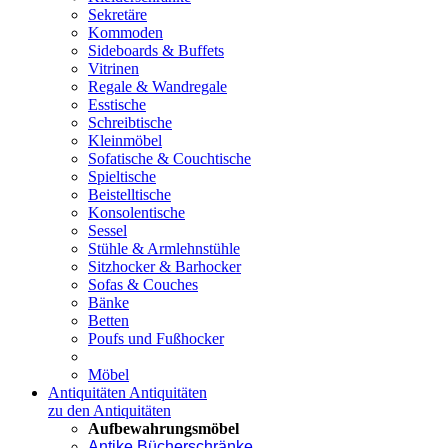
Sekretäre
Kommoden
Sideboards & Buffets
Vitrinen
Regale & Wandregale
Esstische
Schreibtische
Kleinmöbel
Sofatische & Couchtische
Spieltische
Beistelltische
Konsolentische
Sessel
Stühle & Armlehnstühle
Sitzhocker & Barhocker
Sofas & Couches
Bänke
Betten
Poufs und Fußhocker
Möbel
Antiquitäten
Antiquitäten
zu den Antiquitäten
Aufbewahrungsmöbel
Antike Bücherschränke