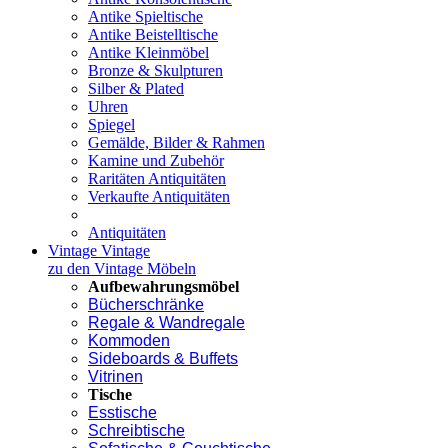
Antike Spieltische
Antike Beistelltische
Antike Kleinmöbel
Bronze & Skulpturen
Silber & Plated
Uhren
Spiegel
Gemälde, Bilder & Rahmen
Kamine und Zubehör
Raritäten Antiquitäten
Verkaufte Antiquitäten
Antiquitäten
Vintage
Vintage
zu den Vintage Möbeln
Aufbewahrungsmöbel
Bücherschränke
Regale & Wandregale
Kommoden
Sideboards & Buffets
Vitrinen
Tische
Esstische
Schreibtische