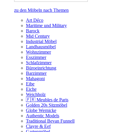
zu den Möbeln nach Themen
Art Déco
Maritime und Military
Barock
Mid Century
Industrial Möbel
Landhausmöbel
Wohnzimmer
Esszimmer
Schlafzimmer
Büroeinrichtung
Barzimmer
Mahagoni
Eibe
Eiche
Weichholz
🇫🇷 Meubles de Paris
Golden 20s Sitzmöbel
Globe Wernicke
Authentic Models
Traditional Bevan Funnell
Clayre & Eef
Gartenmöbel