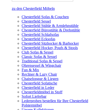
zu den Chesterfield Möbeln
Chesterfield Sofas & Couchen
Chesterfield Sessel
Chesterfield Stühle & Armlehnstühle
Chesterfield Bürostühle & Drehstühle
Chesterfield Schlafsofas
Chesterfield Ecksofas
Chesterfield Sitzhocker & Barhocker
Chesterfield Hocker, Poufs & Stools
Club Sofas & Sessel
Classic Sofas & Sessel
Traditional Sofas & Sessel
Ohrensessel & Wingchair
Fun & Mix
Recliner & Lazy Chair
Chaiselongue & Liegen
Chesterfield Sofatische
Chesterfield in Leder
Chesterfieldmöbel in Stoff
Sofort Lieferbar
Lederproben bestellen für Ihre Chesterfield
Polstermöbel
Unsere Kollektionen