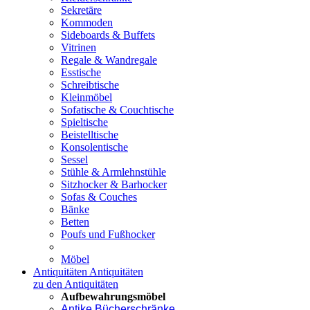
Sekretäre
Kommoden
Sideboards & Buffets
Vitrinen
Regale & Wandregale
Esstische
Schreibtische
Kleinmöbel
Sofatische & Couchtische
Spieltische
Beistelltische
Konsolentische
Sessel
Stühle & Armlehnstühle
Sitzhocker & Barhocker
Sofas & Couches
Bänke
Betten
Poufs und Fußhocker
Möbel
Antiquitäten
Antiquitäten
zu den Antiquitäten
Aufbewahrungsmöbel
Antike Bücherschränke