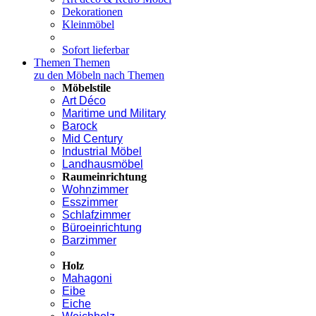
Dekorationen
Kleinmöbel
Sofort lieferbar
Themen
Themen
zu den Möbeln nach Themen
Möbelstile
Art Déco
Maritime und Military
Barock
Mid Century
Industrial Möbel
Landhausmöbel
Raumeinrichtung
Wohnzimmer
Esszimmer
Schlafzimmer
Büroeinrichtung
Barzimmer
Holz
Mahagoni
Eibe
Eiche