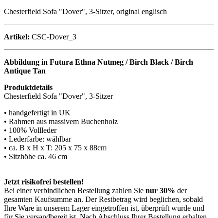
Chesterfield Sofa "Dover", 3-Sitzer, original englisch
Artikel:
CSC-Dover_3
Abbildung in Futura Ethna Nutmeg / Birch Black / Birch
Antique Tan
Produktdetails
Chesterfield Sofa "Dover", 3-Sitzer
• handgefertigt in UK
• Rahmen aus massivem Buchenholz
• 100% Vollleder
• Lederfarbe: wählbar
• ca. B x H x T: 205 x 75 x 88cm
• Sitzhöhe ca. 46 cm
Jetzt risikofrei bestellen!
Bei einer verbindlichen Bestellung zahlen Sie
nur 30%
der
gesamten Kaufsumme an. Der Restbetrag wird beglichen, sobald
Ihre Ware in unserem Lager eingetroffen ist, überprüft wurde und
für Sie versandbereit ist. Nach Abschluss Ihrer Bestellung erhalten