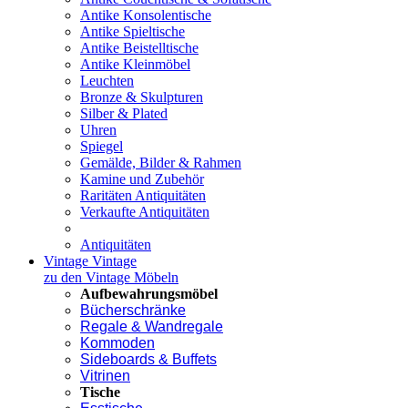
Antike Konsolentische
Antike Spieltische
Antike Beistelltische
Antike Kleinmöbel
Leuchten
Bronze & Skulpturen
Silber & Plated
Uhren
Spiegel
Gemälde, Bilder & Rahmen
Kamine und Zubehör
Raritäten Antiquitäten
Verkaufte Antiquitäten
Antiquitäten
Vintage
Vintage
zu den Vintage Möbeln
Aufbewahrungsmöbel
Bücherschränke
Regale & Wandregale
Kommoden
Sideboards & Buffets
Vitrinen
Tische