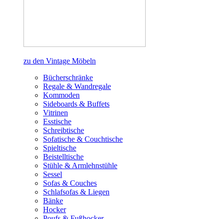
zu den Vintage Möbeln
Bücherschränke
Regale & Wandregale
Kommoden
Sideboards & Buffets
Vitrinen
Esstische
Schreibtische
Sofatische & Couchtische
Spieltische
Beistelltische
Stühle & Armlehnstühle
Sessel
Sofas & Couches
Schlafsofas & Liegen
Bänke
Hocker
Poufs & Fußhocker