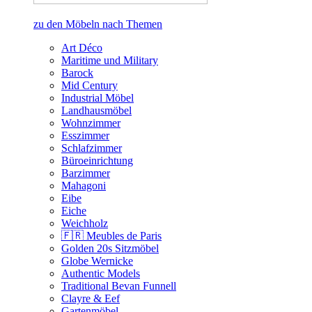
zu den Möbeln nach Themen
Art Déco
Maritime und Military
Barock
Mid Century
Industrial Möbel
Landhausmöbel
Wohnzimmer
Esszimmer
Schlafzimmer
Büroeinrichtung
Barzimmer
Mahagoni
Eibe
Eiche
Weichholz
🇫🇷 Meubles de Paris
Golden 20s Sitzmöbel
Globe Wernicke
Authentic Models
Traditional Bevan Funnell
Clayre & Eef
Gartenmöbel