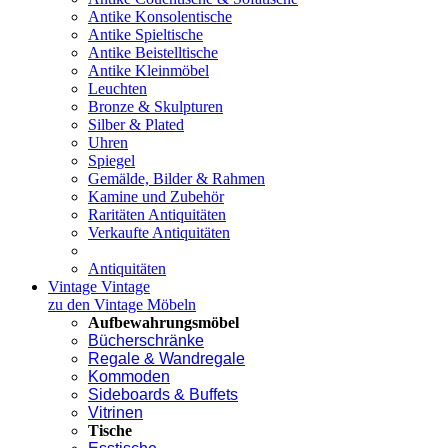
Antike Konsolentische
Antike Spieltische
Antike Beistelltische
Antike Kleinmöbel
Leuchten
Bronze & Skulpturen
Silber & Plated
Uhren
Spiegel
Gemälde, Bilder & Rahmen
Kamine und Zubehör
Raritäten Antiquitäten
Verkaufte Antiquitäten
Antiquitäten
Vintage
Vintage
zu den Vintage Möbeln
Aufbewahrungsmöbel
Bücherschränke
Regale & Wandregale
Kommoden
Sideboards & Buffets
Vitrinen
Tische