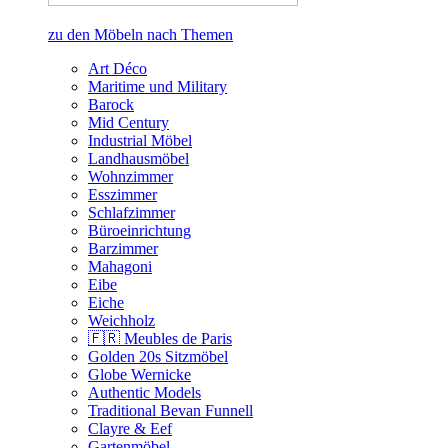
zu den Möbeln nach Themen
Art Déco
Maritime und Military
Barock
Mid Century
Industrial Möbel
Landhausmöbel
Wohnzimmer
Esszimmer
Schlafzimmer
Büroeinrichtung
Barzimmer
Mahagoni
Eibe
Eiche
Weichholz
🇫🇷 Meubles de Paris
Golden 20s Sitzmöbel
Globe Wernicke
Authentic Models
Traditional Bevan Funnell
Clayre & Eef
Gartenmöbel