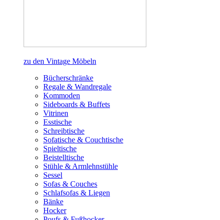
zu den Vintage Möbeln
Bücherschränke
Regale & Wandregale
Kommoden
Sideboards & Buffets
Vitrinen
Esstische
Schreibtische
Sofatische & Couchtische
Spieltische
Beistelltische
Stühle & Armlehnstühle
Sessel
Sofas & Couches
Schlafsofas & Liegen
Bänke
Hocker
Poufs & Fußhocker