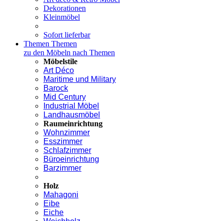
Dekorationen
Kleinmöbel
Sofort lieferbar
Themen
Themen
zu den Möbeln nach Themen
Möbelstile
Art Déco
Maritime und Military
Barock
Mid Century
Industrial Möbel
Landhausmöbel
Raumeinrichtung
Wohnzimmer
Esszimmer
Schlafzimmer
Büroeinrichtung
Barzimmer
Holz
Mahagoni
Eibe
Eiche