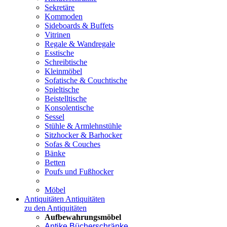
Sekretäre
Kommoden
Sideboards & Buffets
Vitrinen
Regale & Wandregale
Esstische
Schreibtische
Kleinmöbel
Sofatische & Couchtische
Spieltische
Beistelltische
Konsolentische
Sessel
Stühle & Armlehnstühle
Sitzhocker & Barhocker
Sofas & Couches
Bänke
Betten
Poufs und Fußhocker
Möbel
Antiquitäten
Antiquitäten
zu den Antiquitäten
Aufbewahrungsmöbel
Antike Bücherschränke