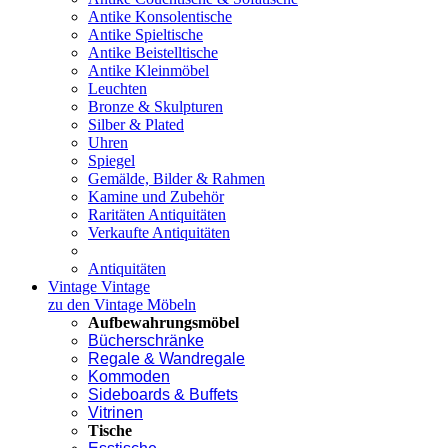
Antike Konsolentische
Antike Spieltische
Antike Beistelltische
Antike Kleinmöbel
Leuchten
Bronze & Skulpturen
Silber & Plated
Uhren
Spiegel
Gemälde, Bilder & Rahmen
Kamine und Zubehör
Raritäten Antiquitäten
Verkaufte Antiquitäten
Antiquitäten
Vintage
Vintage
zu den Vintage Möbeln
Aufbewahrungsmöbel
Bücherschränke
Regale & Wandregale
Kommoden
Sideboards & Buffets
Vitrinen
Tische