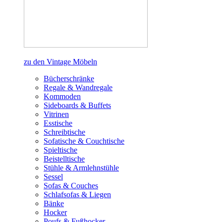
zu den Vintage Möbeln
Bücherschränke
Regale & Wandregale
Kommoden
Sideboards & Buffets
Vitrinen
Esstische
Schreibtische
Sofatische & Couchtische
Spieltische
Beistelltische
Stühle & Armlehnstühle
Sessel
Sofas & Couches
Schlafsofas & Liegen
Bänke
Hocker
Poufs & Fußhocker