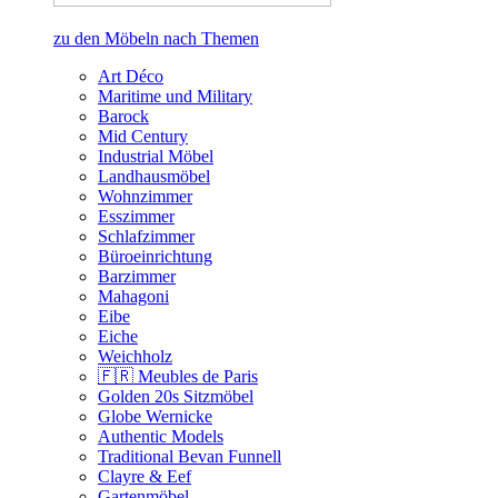
zu den Möbeln nach Themen
Art Déco
Maritime und Military
Barock
Mid Century
Industrial Möbel
Landhausmöbel
Wohnzimmer
Esszimmer
Schlafzimmer
Büroeinrichtung
Barzimmer
Mahagoni
Eibe
Eiche
Weichholz
🇫🇷 Meubles de Paris
Golden 20s Sitzmöbel
Globe Wernicke
Authentic Models
Traditional Bevan Funnell
Clayre & Eef
Gartenmöbel