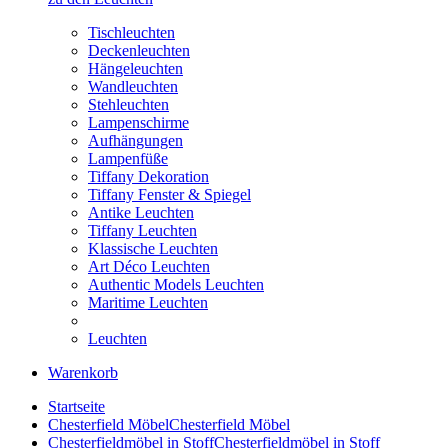
Tischleuchten
Deckenleuchten
Hängeleuchten
Wandleuchten
Stehleuchten
Lampenschirme
Aufhängungen
Lampenfüße
Tiffany Dekoration
Tiffany Fenster & Spiegel
Antike Leuchten
Tiffany Leuchten
Klassische Leuchten
Art Déco Leuchten
Authentic Models Leuchten
Maritime Leuchten
Leuchten
Warenkorb
Startseite
Chesterfield Möbel
Chesterfield Möbel
Chesterfieldmöbel in Stoff
Chesterfieldmöbel in Stoff