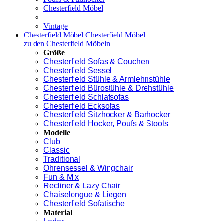
Chesterfield Möbel
Vintage
Chesterfield Möbel
Chesterfield Möbel
zu den Chesterfield Möbeln
Größe
Chesterfield Sofas & Couchen
Chesterfield Sessel
Chesterfield Stühle & Armlehnstühle
Chesterfield Bürostühle & Drehstühle
Chesterfield Schlafsofas
Chesterfield Ecksofas
Chesterfield Sitzhocker & Barhocker
Chesterfield Hocker, Poufs & Stools
Modelle
Club
Classic
Traditional
Ohrensessel & Wingchair
Fun & Mix
Recliner & Lazy Chair
Chaiselongue & Liegen
Chesterfield Sofatische
Material