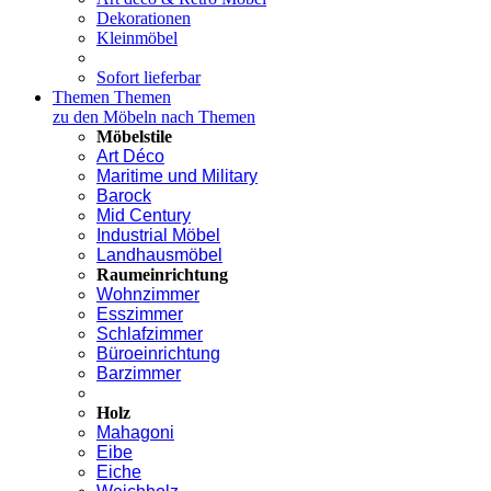
Dekorationen
Kleinmöbel
Sofort lieferbar
Themen
Themen
zu den Möbeln nach Themen
Möbelstile
Art Déco
Maritime und Military
Barock
Mid Century
Industrial Möbel
Landhausmöbel
Raumeinrichtung
Wohnzimmer
Esszimmer
Schlafzimmer
Büroeinrichtung
Barzimmer
Holz
Mahagoni
Eibe
Eiche