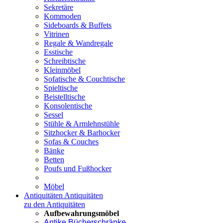
Sekretäre
Kommoden
Sideboards & Buffets
Vitrinen
Regale & Wandregale
Esstische
Schreibtische
Kleinmöbel
Sofatische & Couchtische
Spieltische
Beistelltische
Konsolentische
Sessel
Stühle & Armlehnstühle
Sitzhocker & Barhocker
Sofas & Couches
Bänke
Betten
Poufs und Fußhocker
Möbel
Antiquitäten
Antiquitäten
zu den Antiquitäten
Aufbewahrungsmöbel
Antike Bücherschränke