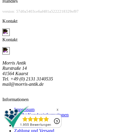
Handles
version: 57d0a5403ce6af481a5222218329ef97
Kontakt
Jetzt Kontakt aufnehmen
Kontakt
Jetzt Kontakt aufnehmen
Morris Antik
Rurstraße 14
41564 Kaarst
Tel. +49 (0) 2131 3140535
mail@morris-antik.de
Informationen
Impressum
AGB | Kundeninformationen
Datenschutzerklärung
Widerrufsrecht
Zahlung und Versand