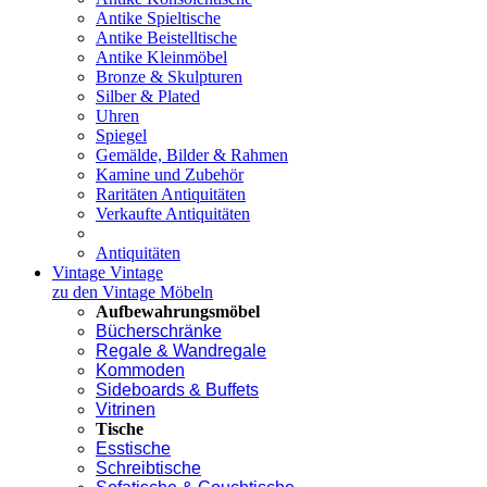
Antike Spieltische
Antike Beistelltische
Antike Kleinmöbel
Bronze & Skulpturen
Silber & Plated
Uhren
Spiegel
Gemälde, Bilder & Rahmen
Kamine und Zubehör
Raritäten Antiquitäten
Verkaufte Antiquitäten
Antiquitäten
Vintage
Vintage
zu den Vintage Möbeln
Aufbewahrungsmöbel
Bücherschränke
Regale & Wandregale
Kommoden
Sideboards & Buffets
Vitrinen
Tische
Esstische
Schreibtische