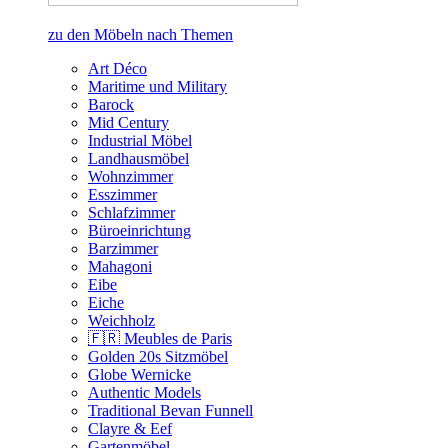
zu den Möbeln nach Themen
Art Déco
Maritime und Military
Barock
Mid Century
Industrial Möbel
Landhausmöbel
Wohnzimmer
Esszimmer
Schlafzimmer
Büroeinrichtung
Barzimmer
Mahagoni
Eibe
Eiche
Weichholz
🇫🇷 Meubles de Paris
Golden 20s Sitzmöbel
Globe Wernicke
Authentic Models
Traditional Bevan Funnell
Clayre & Eef
Gartenmöbel