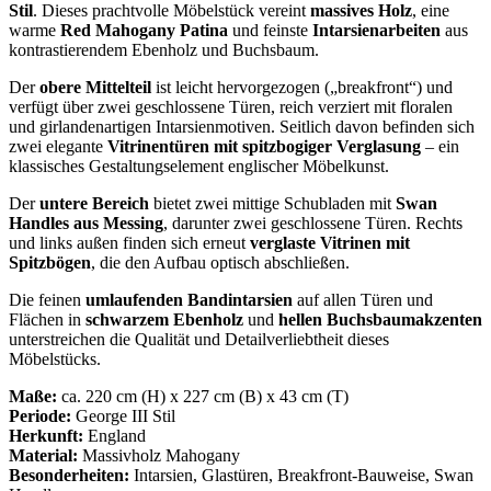
Stil
. Dieses prachtvolle Möbelstück vereint
massives Holz
, eine
warme
Red Mahogany Patina
und feinste
Intarsienarbeiten
aus
kontrastierendem Ebenholz und Buchsbaum.
Der
obere Mittelteil
ist leicht hervorgezogen („breakfront“) und
verfügt über zwei geschlossene Türen, reich verziert mit floralen
und girlandenartigen Intarsienmotiven. Seitlich davon befinden sich
zwei elegante
Vitrinentüren mit spitzbogiger Verglasung
– ein
klassisches Gestaltungselement englischer Möbelkunst.
Der
untere Bereich
bietet zwei mittige Schubladen mit
Swan
Handles aus Messing
, darunter zwei geschlossene Türen. Rechts
und links außen finden sich erneut
verglaste Vitrinen mit
Spitzbögen
, die den Aufbau optisch abschließen.
Die feinen
umlaufenden Bandintarsien
auf allen Türen und
Flächen in
schwarzem Ebenholz
und
hellen Buchsbaumakzenten
unterstreichen die Qualität und Detailverliebtheit dieses
Möbelstücks.
Maße:
ca. 220 cm (H) x 227 cm (B) x 43 cm (T)
Periode:
George III Stil
Herkunft:
England
Material:
Massivholz Mahogany
Besonderheiten:
Intarsien, Glastüren, Breakfront-Bauweise, Swan