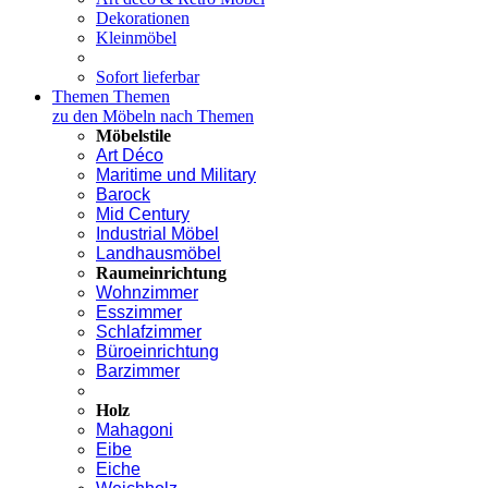
Dekorationen
Kleinmöbel
Sofort lieferbar
Themen
Themen
zu den Möbeln nach Themen
Möbelstile
Art Déco
Maritime und Military
Barock
Mid Century
Industrial Möbel
Landhausmöbel
Raumeinrichtung
Wohnzimmer
Esszimmer
Schlafzimmer
Büroeinrichtung
Barzimmer
Holz
Mahagoni
Eibe
Eiche