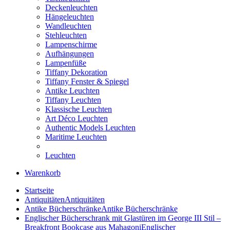
Deckenleuchten
Hängeleuchten
Wandleuchten
Stehleuchten
Lampenschirme
Aufhängungen
Lampenfüße
Tiffany Dekoration
Tiffany Fenster & Spiegel
Antike Leuchten
Tiffany Leuchten
Klassische Leuchten
Art Déco Leuchten
Authentic Models Leuchten
Maritime Leuchten
Leuchten
Warenkorb
Startseite
Antiquitäten
Antiquitäten
Antike Bücherschränke
Antike Bücherschränke
Englischer Bücherschrank mit Glastüren im George III Stil –
Breakfront Bookcase aus Mahagoni
Englischer