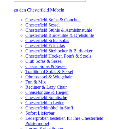
zu den Chesterfield Möbeln
Chesterfield Sofas & Couchen
Chesterfield Sessel
Chesterfield Stühle & Armlehnstühle
Chesterfield Bürostühle & Drehstühle
Chesterfield Schlafsofas
Chesterfield Ecksofas
Chesterfield Sitzhocker & Barhocker
Chesterfield Hocker, Poufs & Stools
Club Sofas & Sessel
Classic Sofas & Sessel
Traditional Sofas & Sessel
Ohrensessel & Wingchair
Fun & Mix
Recliner & Lazy Chair
Chaiselongue & Liegen
Chesterfield Sofatische
Chesterfield in Leder
Chesterfieldmöbel in Stoff
Sofort Lieferbar
Lederproben bestellen für Ihre Chesterfield
Polstermöbel
Unsere Kollektionen