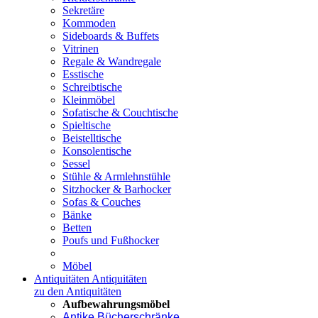
Sekretäre
Kommoden
Sideboards & Buffets
Vitrinen
Regale & Wandregale
Esstische
Schreibtische
Kleinmöbel
Sofatische & Couchtische
Spieltische
Beistelltische
Konsolentische
Sessel
Stühle & Armlehnstühle
Sitzhocker & Barhocker
Sofas & Couches
Bänke
Betten
Poufs und Fußhocker
Möbel
Antiquitäten
Antiquitäten
zu den Antiquitäten
Aufbewahrungsmöbel
Antike Bücherschränke