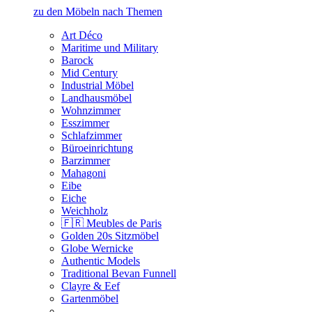
zu den Möbeln nach Themen
Art Déco
Maritime und Military
Barock
Mid Century
Industrial Möbel
Landhausmöbel
Wohnzimmer
Esszimmer
Schlafzimmer
Büroeinrichtung
Barzimmer
Mahagoni
Eibe
Eiche
Weichholz
🇫🇷 Meubles de Paris
Golden 20s Sitzmöbel
Globe Wernicke
Authentic Models
Traditional Bevan Funnell
Clayre & Eef
Gartenmöbel