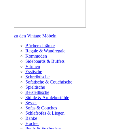
zu den Vintage Möbeln
Bücherschränke
Regale & Wandregale
Kommoden
Sideboards & Buffets
Vitrinen
Esstische
Schreibtische
Sofatische & Couchtische
Spieltische
Beistelltische
Stühle & Armlehnstühle
Sessel
Sofas & Couches
Schlafsofas & Liegen
Bänke
Hocker
Poufs & Fußhocker