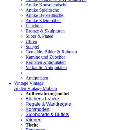
Antike Konsolentische
Antike Spieltische
Antike Beistelltische
Antike Kleinmöbel
Leuchten
Bronze & Skulpturen
Silber & Plated
Uhren
Spiegel
Gemälde, Bilder & Rahmen
Kamine und Zubehör
Raritäten Antiquitäten
Verkaufte Antiquitäten
Antiquitäten
Vintage
Vintage
zu den Vintage Möbeln
Aufbewahrungsmöbel
Bücherschränke
Regale & Wandregale
Kommoden
Sideboards & Buffets
Vitrinen
Tische