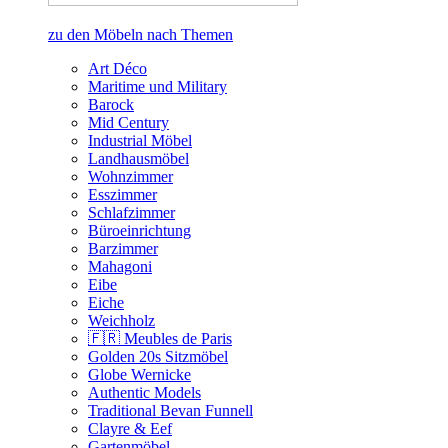
zu den Möbeln nach Themen
Art Déco
Maritime und Military
Barock
Mid Century
Industrial Möbel
Landhausmöbel
Wohnzimmer
Esszimmer
Schlafzimmer
Büroeinrichtung
Barzimmer
Mahagoni
Eibe
Eiche
Weichholz
🇫🇷 Meubles de Paris
Golden 20s Sitzmöbel
Globe Wernicke
Authentic Models
Traditional Bevan Funnell
Clayre & Eef
Gartenmöbel