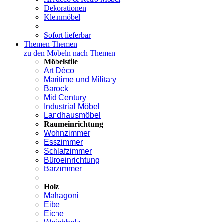
Dekorationen
Kleinmöbel
Sofort lieferbar
Themen
Themen
zu den Möbeln nach Themen
Möbelstile
Art Déco
Maritime und Military
Barock
Mid Century
Industrial Möbel
Landhausmöbel
Raumeinrichtung
Wohnzimmer
Esszimmer
Schlafzimmer
Büroeinrichtung
Barzimmer
Holz
Mahagoni
Eibe
Eiche