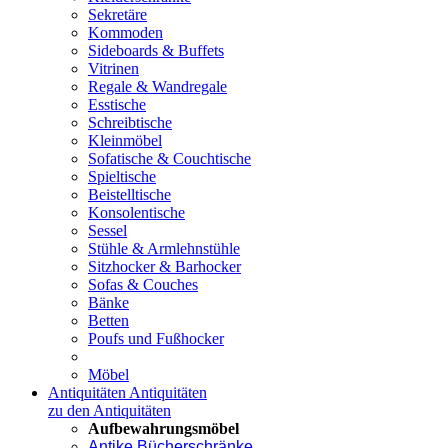
Sekretäre
Kommoden
Sideboards & Buffets
Vitrinen
Regale & Wandregale
Esstische
Schreibtische
Kleinmöbel
Sofatische & Couchtische
Spieltische
Beistelltische
Konsolentische
Sessel
Stühle & Armlehnstühle
Sitzhocker & Barhocker
Sofas & Couches
Bänke
Betten
Poufs und Fußhocker
Möbel
Antiquitäten
Antiquitäten
zu den Antiquitäten
Aufbewahrungsmöbel
Antike Bücherschränke