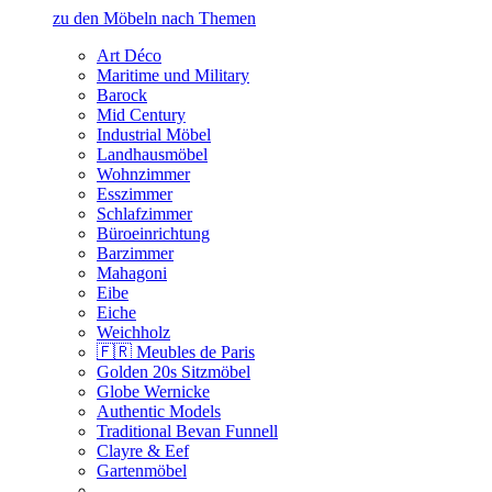
zu den Möbeln nach Themen
Art Déco
Maritime und Military
Barock
Mid Century
Industrial Möbel
Landhausmöbel
Wohnzimmer
Esszimmer
Schlafzimmer
Büroeinrichtung
Barzimmer
Mahagoni
Eibe
Eiche
Weichholz
🇫🇷 Meubles de Paris
Golden 20s Sitzmöbel
Globe Wernicke
Authentic Models
Traditional Bevan Funnell
Clayre & Eef
Gartenmöbel