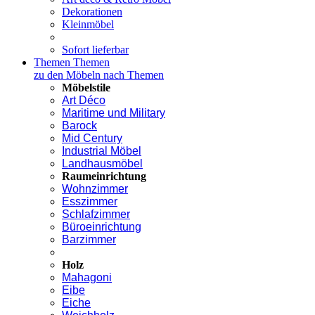
Dekorationen
Kleinmöbel
Sofort lieferbar
Themen
Themen
zu den Möbeln nach Themen
Möbelstile
Art Déco
Maritime und Military
Barock
Mid Century
Industrial Möbel
Landhausmöbel
Raumeinrichtung
Wohnzimmer
Esszimmer
Schlafzimmer
Büroeinrichtung
Barzimmer
Holz
Mahagoni
Eibe
Eiche