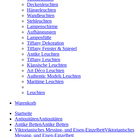
Deckenleuchten
Hängeleuchten
Wandleuchten
Stehleuchten
Lampenschirme
Aufhängungen
Lampenfüße
Tiffany Dekoration
Tiffany Fenster & Spiegel
Antike Leuchten
Tiffany Leuchten
Klassische Leuchten
Art Déco Leuchten
Authentic Models Leuchten
Maritime Leuchten
Leuchten
Warenkorb
Startseite
Antiquitäten
Antiquitäten
Antike Betten
Antike Betten
Viktorianisches Messing- und Eisen-Einzelbett
Viktorianisches
Messing- und Eisen-Einzelbett