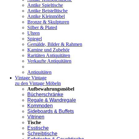
Antike Spieltische
Antike Beistelltische
Antike Kleinmöbel
Bronze & Skulpturen
Silber & Plated
Uhren
Spiegel
Gemälde, Bilder & Rahmen
Kamine und Zubehör
Raritäten Antiquitäten
Verkaufte Antiquitäten
Antiquitäten
Vintage
Vintage
zu den Vintage Möbeln
Aufbewahrungsmöbel
Bücherschränke
Regale & Wandregale
Kommoden
Sideboards & Buffets
Vitrinen
Tische
Esstische
Schreibtische