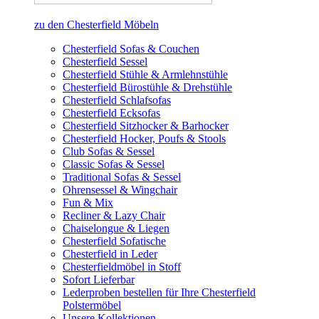
zu den Chesterfield Möbeln
Chesterfield Sofas & Couchen
Chesterfield Sessel
Chesterfield Stühle & Armlehnstühle
Chesterfield Bürostühle & Drehstühle
Chesterfield Schlafsofas
Chesterfield Ecksofas
Chesterfield Sitzhocker & Barhocker
Chesterfield Hocker, Poufs & Stools
Club Sofas & Sessel
Classic Sofas & Sessel
Traditional Sofas & Sessel
Ohrensessel & Wingchair
Fun & Mix
Recliner & Lazy Chair
Chaiselongue & Liegen
Chesterfield Sofatische
Chesterfield in Leder
Chesterfieldmöbel in Stoff
Sofort Lieferbar
Lederproben bestellen für Ihre Chesterfield
Polstermöbel
Unsere Kollektionen