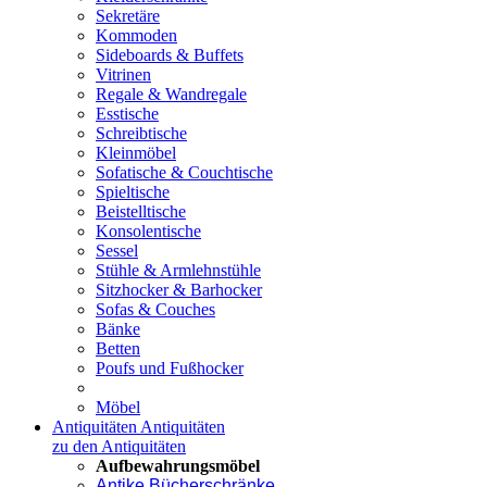
Sekretäre
Kommoden
Sideboards & Buffets
Vitrinen
Regale & Wandregale
Esstische
Schreibtische
Kleinmöbel
Sofatische & Couchtische
Spieltische
Beistelltische
Konsolentische
Sessel
Stühle & Armlehnstühle
Sitzhocker & Barhocker
Sofas & Couches
Bänke
Betten
Poufs und Fußhocker
Möbel
Antiquitäten
Antiquitäten
zu den Antiquitäten
Aufbewahrungsmöbel
Antike Bücherschränke