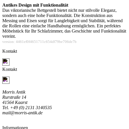
Antikes Design mit Funktionalität
Das viktorianische Bettgestell bietet nicht nur stilvolle Eleganz,
sondern auch eine hohe Funktionalität. Die Konstruktion aus
Messing und Eisen sorgt für Langlebigkeit und Stabilität, während
die Rollen eine einfache Handhabung ermöglichen. Ein perfektes
Möbelstück für Ihr Schlafzimmer, das Geschichte und Funktionalität
vereint.
version: 4461ef0f4651711c654df79be706de7b
Kontakt
Jetzt Kontakt aufnehmen
Kontakt
Jetzt Kontakt aufnehmen
Morris Antik
Rurstraße 14
41564 Kaarst
Tel. +49 (0) 2131 3140535
mail@morris-antik.de
Informationen