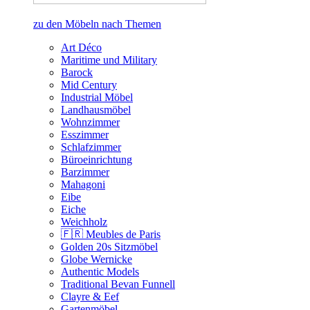
zu den Möbeln nach Themen
Art Déco
Maritime und Military
Barock
Mid Century
Industrial Möbel
Landhausmöbel
Wohnzimmer
Esszimmer
Schlafzimmer
Büroeinrichtung
Barzimmer
Mahagoni
Eibe
Eiche
Weichholz
🇫🇷 Meubles de Paris
Golden 20s Sitzmöbel
Globe Wernicke
Authentic Models
Traditional Bevan Funnell
Clayre & Eef
Gartenmöbel