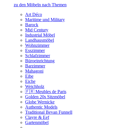
zu den Möbeln nach Themen
Art Déco
Maritime und Military
Barock
Mid Century
Industrial Möbel
Landhausmöbel
Wohnzimmer
Esszimmer
Schlafzimmer
Büroeinrichtung
Barzimmer
Mahagoni
Eibe
Eiche
Weichholz
🇫🇷 Meubles de Paris
Golden 20s Sitzmöbel
Globe Wernicke
Authentic Models
Traditional Bevan Funnell
Clayre & Eef
Gartenmöbel