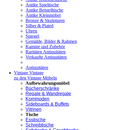
Antike Spieltische
Antike Beistelltische
Antike Kleinmöbel
Bronze & Skulpturen
Silber & Plated
Uhren
Spiegel
Gemälde, Bilder & Rahmen
Kamine und Zubehör
Raritäten Antiquitäten
Verkaufte Antiquitäten
Antiquitäten
Vintage
Vintage
zu den Vintage Möbeln
Aufbewahrungsmöbel
Bücherschränke
Regale & Wandregale
Kommoden
Sideboards & Buffets
Vitrinen
Tische
Esstische
Schreibtische