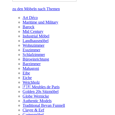
zu den Möbeln nach Themen
Art Déco
Maritime und Military
Barock
Mid Century
Industrial Möbel
Landhausmöbel
Wohnzimmer
Esszimmer
Schlafzimmer
Büroeinrichtung
Barzimmer
Mahagoni
Eibe
Eiche
Weichholz
🇫🇷 Meubles de Paris
Golden 20s Sitzmöbel
Globe Wernicke
Authentic Models
Traditional Bevan Funnell
Clayre & Eef
Gartenmöbel