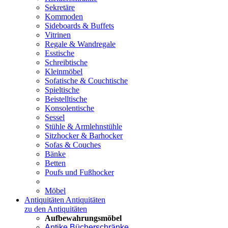
Sekretäre
Kommoden
Sideboards & Buffets
Vitrinen
Regale & Wandregale
Esstische
Schreibtische
Kleinmöbel
Sofatische & Couchtische
Spieltische
Beistelltische
Konsolentische
Sessel
Stühle & Armlehnstühle
Sitzhocker & Barhocker
Sofas & Couches
Bänke
Betten
Poufs und Fußhocker
Möbel
Antiquitäten
Antiquitäten
zu den Antiquitäten
Aufbewahrungsmöbel
Antike Bücherschränke