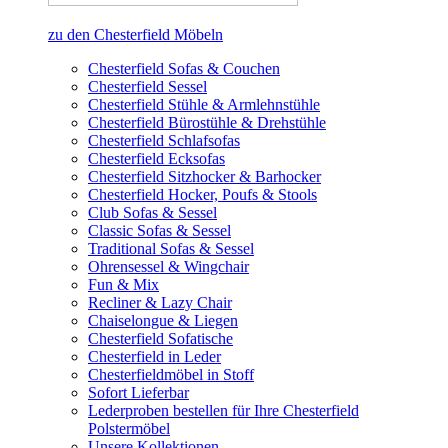
zu den Chesterfield Möbeln
Chesterfield Sofas & Couchen
Chesterfield Sessel
Chesterfield Stühle & Armlehnstühle
Chesterfield Bürostühle & Drehstühle
Chesterfield Schlafsofas
Chesterfield Ecksofas
Chesterfield Sitzhocker & Barhocker
Chesterfield Hocker, Poufs & Stools
Club Sofas & Sessel
Classic Sofas & Sessel
Traditional Sofas & Sessel
Ohrensessel & Wingchair
Fun & Mix
Recliner & Lazy Chair
Chaiselongue & Liegen
Chesterfield Sofatische
Chesterfield in Leder
Chesterfieldmöbel in Stoff
Sofort Lieferbar
Lederproben bestellen für Ihre Chesterfield
Polstermöbel
Unsere Kollektionen