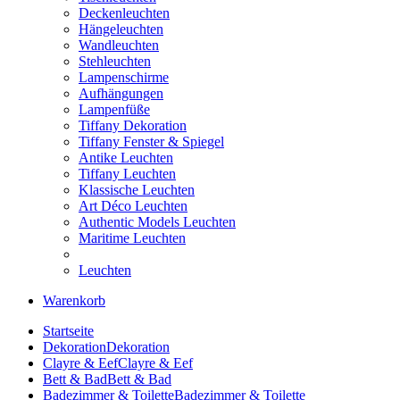
Deckenleuchten
Hängeleuchten
Wandleuchten
Stehleuchten
Lampenschirme
Aufhängungen
Lampenfüße
Tiffany Dekoration
Tiffany Fenster & Spiegel
Antike Leuchten
Tiffany Leuchten
Klassische Leuchten
Art Déco Leuchten
Authentic Models Leuchten
Maritime Leuchten
Leuchten
Warenkorb
Startseite
Dekoration
Dekoration
Clayre & Eef
Clayre & Eef
Bett & Bad
Bett & Bad
Badezimmer & Toilette
Badezimmer & Toilette