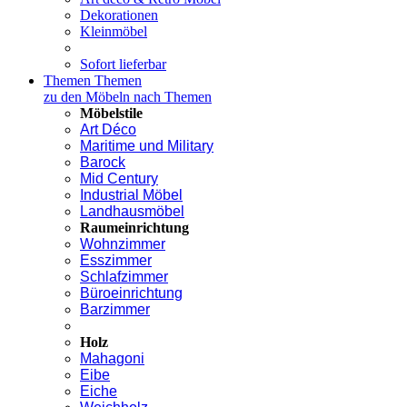
Dekorationen
Kleinmöbel
Sofort lieferbar
Themen
Themen
zu den Möbeln nach Themen
Möbelstile
Art Déco
Maritime und Military
Barock
Mid Century
Industrial Möbel
Landhausmöbel
Raumeinrichtung
Wohnzimmer
Esszimmer
Schlafzimmer
Büroeinrichtung
Barzimmer
Holz
Mahagoni
Eibe
Eiche