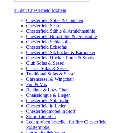
zu den Chesterfield Möbeln
Chesterfield Sofas & Couchen
Chesterfield Sessel
Chesterfield Stühle & Armlehnstühle
Chesterfield Bürostühle & Drehstühle
Chesterfield Schlafsofas
Chesterfield Ecksofas
Chesterfield Sitzhocker & Barhocker
Chesterfield Hocker, Poufs & Stools
Club Sofas & Sessel
Classic Sofas & Sessel
Traditional Sofas & Sessel
Ohrensessel & Wingchair
Fun & Mix
Recliner & Lazy Chair
Chaiselongue & Liegen
Chesterfield Sofatische
Chesterfield in Leder
Chesterfieldmöbel in Stoff
Sofort Lieferbar
Lederproben bestellen für Ihre Chesterfield
Polstermöbel
Unsere Kollektionen