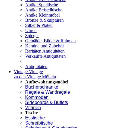
Antike Spieltische
Antike Beistelltische
Antike Kleinmöbel
Bronze & Skulpturen
Silber & Plated
Uhren
Spiegel
Gemälde, Bilder & Rahmen
Kamine und Zubehör
Raritäten Antiquitäten
Verkaufte Antiquitäten
Antiquitäten
Vintage
Vintage
zu den Vintage Möbeln
Aufbewahrungsmöbel
Bücherschränke
Regale & Wandregale
Kommoden
Sideboards & Buffets
Vitrinen
Tische
Esstische
Schreibtische