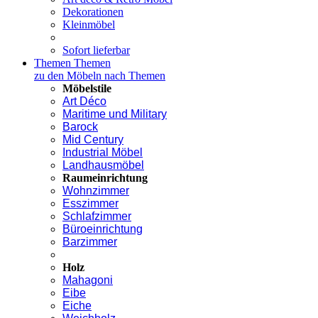
Dekorationen
Kleinmöbel
Sofort lieferbar
Themen
Themen
zu den Möbeln nach Themen
Möbelstile
Art Déco
Maritime und Military
Barock
Mid Century
Industrial Möbel
Landhausmöbel
Raumeinrichtung
Wohnzimmer
Esszimmer
Schlafzimmer
Büroeinrichtung
Barzimmer
Holz
Mahagoni
Eibe
Eiche