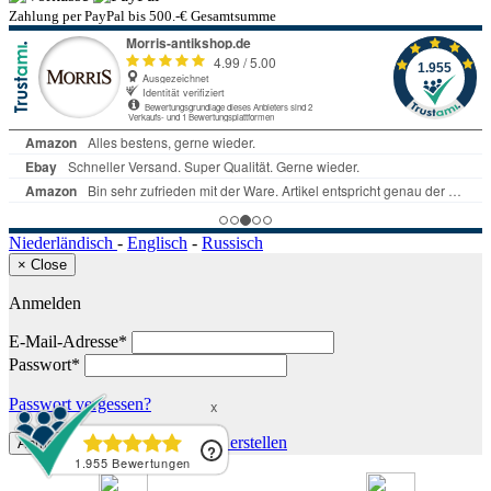
Zahlung per PayPal bis 500.-€ Gesamtsumme
Niederländisch
-
Englisch
-
Russisch
×
Close
Anmelden
E-Mail-Adresse*
Passwort*
Passwort vergessen?
oder
neues Konto erstellen
Anmelden