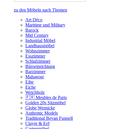
zu den Möbeln nach Themen
Art Déco
Maritime und Military
Barock
Mid Century
Industrial Möbel
Landhausmöbel
Wohnzimmer
Esszimmer
Schlafzimmer
Büroeinrichtung
Barzimmer
Mahagoni
Eibe
Eiche
Weichholz
🇫🇷 Meubles de Paris
Golden 20s Sitzmöbel
Globe Wernicke
Authentic Models
Traditional Bevan Funnell
Clayre & Eef
Gartenmöbel