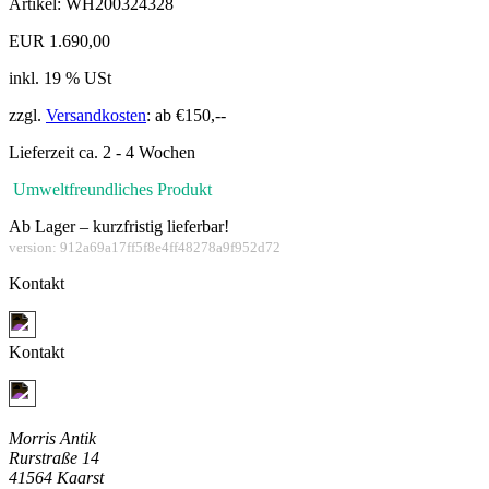
Artikel: WH200324328
EUR 1.690,00
inkl. 19 % USt
zzgl.
Versandkosten
: ab €150,--
Lieferzeit ca. 2 - 4 Wochen
Umweltfreundliches Produkt
Ab Lager – kurzfristig lieferbar!
version: 912a69a17ff5f8e4ff48278a9f952d72
Kontakt
Jetzt Kontakt aufnehmen
Kontakt
Jetzt Kontakt aufnehmen
Morris Antik
Rurstraße 14
41564 Kaarst